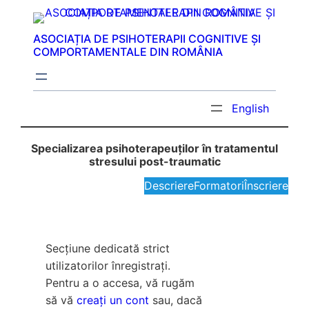
Sari
la
ASOCIAȚIA DE PSIHOTERAPII COGNITIVE ȘI
conținut
COMPORTAMENTALE DIN ROMÂNIA
English
Specializarea psihoterapeuților în tratamentul
stresului post-traumatic
Descriere
Formatori
Înscriere
Secțiune dedicată strict
utilizatorilor înregistrați.
Pentru a o accesa, vă rugăm
să vă
creați un cont
sau, dacă