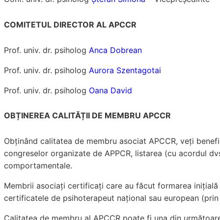
COMITETUL DIRECTOR AL APCCR
Prof. univ. dr. psiholog
Anca Dobrean
Prof. univ. dr. psiholog
Aurora Szentagotai
Prof. univ. dr. psiholog
Oana David
OBȚINEREA CALITĂȚII DE MEMBRU APCCR
Obținând calitatea de membru asociat APCCR, veți beneficia
congreselor organizate de APPCR, listarea (cu acordul dvs.)
comportamentale.
Membrii asociați certificați care au făcut formarea iniția
certificatele de psihoterapeut național sau european (pri
Calitatea de membru al APCCR poate fi una din următoare