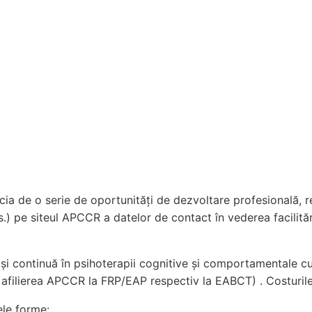
 de o serie de oportunități de dezvoltare profesională, redu
 pe siteul APCCR a datelor de contact în vederea facilitării i
lă și continuă în psihoterapii cognitive și comportamentale
n afilierea APCCR la FRP/EAP respectiv la EABCT) . Costuril
le forme: