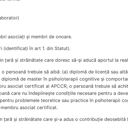
aborator)
mbri asociați și membri de onoare.
identificați în art 1. din Statut).
in țară și străinătate care doresc să-și aducă aportul la real
o persoană trebuie să aibă: (a) diplomă de licență sau altă
) diplomă de master în psiholoterapii cognitive și comport
u asociat certificat al APCCR, o persoană trebuie să achite
ană care nu îndeplinește condițiile necesare pentru a deve
 pentru problemele teoretice sau practice în psihoterapii c
 membru asociat certificat.
n țară și străinătate care și-a adus o contribuție deosebită