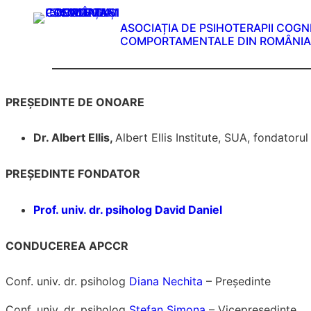
Sari
ASOCIAȚIA DE PSIHOTERAPII COGNI
la
COMPORTAMENTALE DIN ROMÂNIA
conținut
PREŞEDINTE DE ONOARE
Dr. Albert Ellis,
Albert Ellis Institute, SUA, fondator
PREŞEDINTE FONDATOR
Prof. univ. dr. psiholog David Daniel
CONDUCEREA APCCR
Conf. univ. dr. psiholog
Diana Nechita
– Preşedinte
Conf. univ. dr. psiholog
Ștefan Simona
– Vicepreşedinte