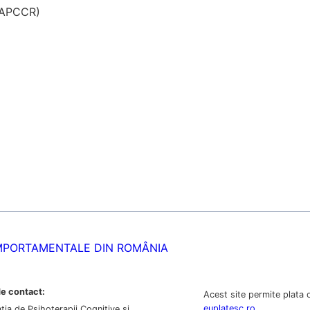
 (APCCR)
COMPORTAMENTALE DIN ROMÂNIA
e contact:
Acest site permite plata c
euplatesc.ro
tia de Psihoterapii Cognitive si