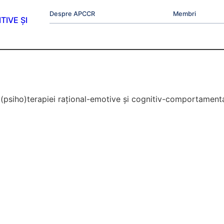
Despre APCCR
Membri
TIVE ȘI
ul (psiho)terapiei raţional-emotive şi cognitiv-comportament