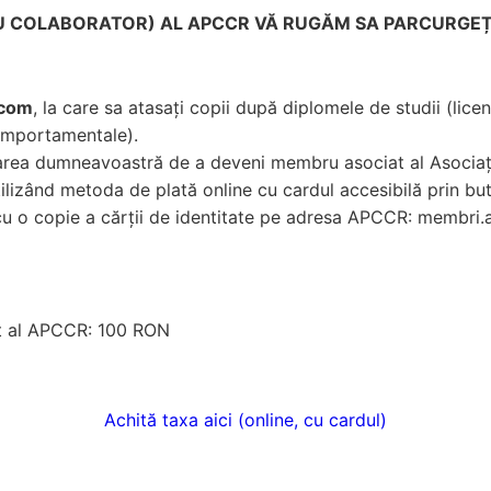
U COLABORATOR) AL APCCR VĂ RUGĂM SA PARCURGEȚI
.com
, la care sa atasați copii după diplomele de studii (lice
comportamentale).
itarea dumneavoastră de a deveni membru asociat al Asociaţ
utilizând metoda de plată online cu cardul accesibilă prin but
ă cu o copie a cărții de identitate pe adresa APCCR: membr
at al APCCR: 100 RON
Achită taxa aici (online, cu cardul)