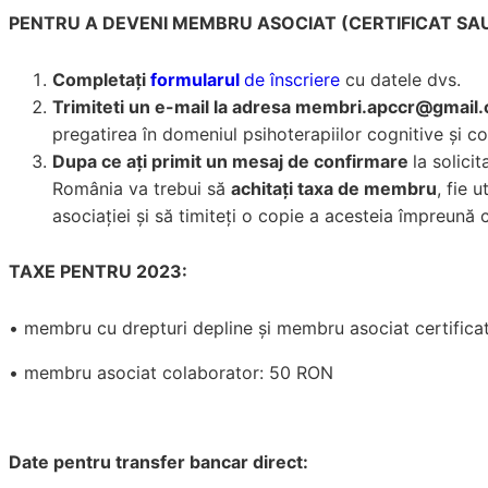
PENTRU A DEVENI MEMBRU ASOCIAT (CERTIFICAT SA
Completați
formularul
de înscriere
cu datele dvs.
Trimiteti un e-mail la adresa membri.apccr@gmail
pregatirea în domeniul psihoterapiilor cognitive și 
Dupa ce ați primit un mesaj de confirmare
la solic
România va trebui să
achitați taxa de membru
, fie 
asociației și să timiteți o copie a acesteia împreun
TAXE PENTRU 2023:
• membru cu drepturi depline și membru asociat certific
• membru asociat colaborator: 50 RON
Date pentru transfer bancar direct: