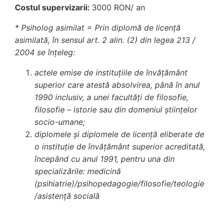
Costul supervizarii:
3000 RON/ an
* Psiholog asimilat = Prin diplomă de licenţă
asimilată, în sensul art. 2 alin. (2) din legea 213 /
2004 se înţeleg:
actele emise de instituţiile de învăţământ
superior care atestă absolvirea, până în anul
1990 inclusiv, a unei facultăţi de filosofie,
filosofie – istorie sau din domeniul ştiinţelor
socio-umane;
diplomele şi diplomele de licenţă eliberate de
o instituţie de învăţământ superior acreditată,
începând cu anul 1991, pentru una din
specializările: medicină
(psihiatrie)/psihopedagogie/filosofie/teologie
/asistență socială