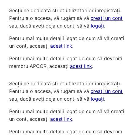
Secțiune dedicată strict utilizatorilor înregistrați.
Pentru a o accesa, vă rugăm să vă
creați un cont
sau, dacă aveți deja un cont, să vă
logați
.
Pentru mai multe detalii legat de cum să vă creați
un cont, accesați
acest link
.
Pentru mai multe detalii legat de cum să deveniți
membru APCCR, accesați
acest link
.
Secțiune dedicată strict utilizatorilor înregistrați.
Pentru a o accesa, vă rugăm să vă
creați un cont
sau, dacă aveți deja un cont, să vă
logați
.
Pentru mai multe detalii legat de cum să vă creați
un cont, accesați
acest link
.
Pentru mai multe detalii legat de cum să deveniți