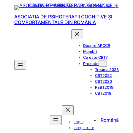
Skip
to
ASOCIAȚIA DE PSIHOTERAPII COGNITIVE ȘI
content
COMPORTAMENTALE DIN ROMÂNIA
Despre APCCR
Membri
Ce este CBT?
Proiecte
Trauma 2023
CBT2022
CBT2020
REBT2019
CBT2018
Română
Login
Înregistrare