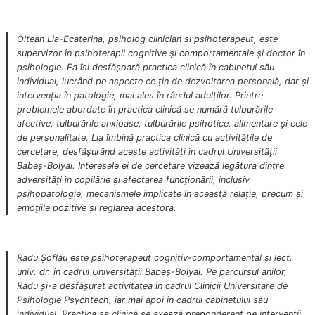
Oltean Lia-Ecaterina, psiholog clinician și psihoterapeut, este
supervizor în psihoterapii cognitive și comportamentale și doctor în
psihologie. Ea își desfășoară practica clinică în cabinetul său
individual, lucrând pe aspecte ce țin de dezvoltarea personală, dar și
intervenția în patologie, mai ales în rândul adulților. Printre
problemele abordate în practica clinică se numără tulburările
afective, tulburările anxioase, tulburările psihotice, alimentare și cele
de personalitate. Lia îmbină practica clinică cu activitățile de
cercetare, desfășurând aceste activități în cadrul Universității
Babeș-Bolyai. Interesele ei de cercetare vizează legătura dintre
adversități în copilărie și afectarea funcționării, inclusiv
psihopatologie, mecanismele implicate în această relație, precum și
emoțiile pozitive și reglarea acestora.
Radu Șoflău este psihoterapeut cognitiv-comportamental și lect.
univ. dr. în cadrul Universității Babeș-Bolyai. Pe parcursul anilor,
Radu și-a desfășurat activitatea în cadrul Clinicii Universitare de
Psihologie Psychtech, iar mai apoi în cadrul cabinetului său
individual. Practica sa clinică se axează preponderent pe intervenții