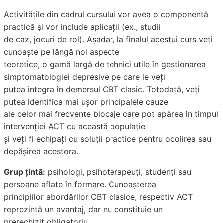
Activitățile din cadrul cursului vor avea o componentă
practică și vor include aplicații (ex., studii
de caz, jocuri de rol). Așadar, la finalul acestui curs veți
cunoaște pe lângă noi aspecte
teoretice, o gamă largă de tehnici utile în gestionarea
simptomatologiei depresive pe care le veți
putea integra în demersul CBT clasic. Totodată, veți
putea identifica mai ușor principalele cauze
ale celor mai frecvente blocaje care pot apărea în timpul
intervenției ACT cu această populație
și veți fi echipați cu soluții practice pentru ocolirea sau
depășirea acestora.
Grup țintă:
psihologi, psihoterapeuți, studenți sau
persoane aflate în formare. Cunoașterea
principiilor abordărilor CBT clasice, respectiv ACT
reprezintă un avantaj, dar nu constituie un
prerechizit obligatoriu.