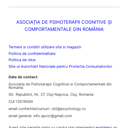
ASOCIAȚIA DE PSIHOTERAPII COGNITIVE ȘI
COMPORTAMENTALE DIN ROMÂNIA
Termeni si conditii utilizare site si magazin
Politica de confidentialitate
Politica de retur
Site-ul Autoritatii Nationale pentru Protectia Consumatorilor
Date de contact:
Asociatia de Psihoterapii Cognitive si Comportamentale din
Romania
Str. Republicii, Nr. 27, Cluj-Napoca, Cluj, Romania
CUI 13519094
email conferinte/cursuri: cbt@psychology.ro
email general: info.apccr@gmail.com
Acest site permite plata cu cardul prin intermediul
euplatesc.ro