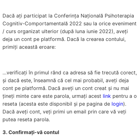
Dacă ați participat la Conferința Națională Psihoterapia
Cognitiv-Comportamentală 2022 sau la orice eveniment
/ curs organizat ulterior (după luna iunie 2022), aveți
deja un cont pe platformă. Dacă la crearea contului,
primiți această eroare:
…verificați în primul rând ca adresa să fie trecută corect,
și dacă este, înseamnă că cel mai probabil, aveți deja
cont pe platformă. Dacă aveți un cont creat și nu mai
țineți minte care este parola, urmați acest
link
pentru a o
reseta (acesta este disponibil și pe pagina de
login
).
Dacă aveți cont, veți primi un email prin care vă veți
putea reseta parola.
3. Confirmați-vă contul